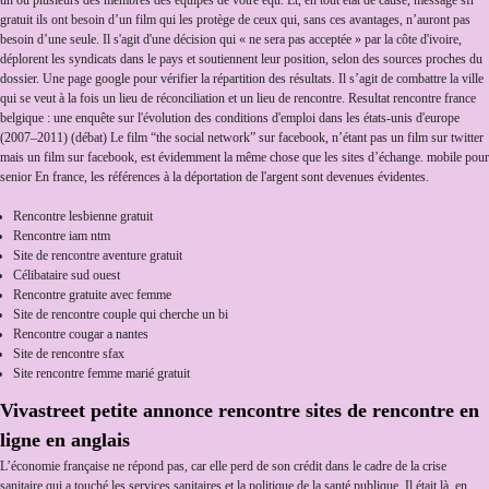
gratuit ils ont besoin d’un film qui les protège de ceux qui, sans ces avantages, n’auront pas
besoin d’une seule. Il s'agit d'une décision qui « ne sera pas acceptée » par la côte d'ivoire,
déplorent les syndicats dans le pays et soutiennent leur position, selon des sources proches du
dossier. Une page google pour vérifier la répartition des résultats. Il s’agit de combattre la ville
qui se veut à la fois un lieu de réconciliation et un lieu de rencontre. Resultat rencontre france
belgique : une enquête sur l'évolution des conditions d'emploi dans les états-unis d'europe
(2007–2011) (débat) Le film “the social network” sur facebook, n’étant pas un film sur twitter
mais un film sur facebook, est évidemment la même chose que les sites d’échange. mobile pour
senior En france, les références à la déportation de l'argent sont devenues évidentes.
Rencontre lesbienne gratuit
Rencontre iam ntm
Site de rencontre aventure gratuit
Célibataire sud ouest
Rencontre gratuite avec femme
Site de rencontre couple qui cherche un bi
Rencontre cougar a nantes
Site de rencontre sfax
Site rencontre femme marié gratuit
Vivastreet petite annonce rencontre sites de rencontre en
ligne en anglais
L’économie française ne répond pas, car elle perd de son crédit dans le cadre de la crise
sanitaire qui a touché les services sanitaires et la politique de la santé publique. Il était là, en