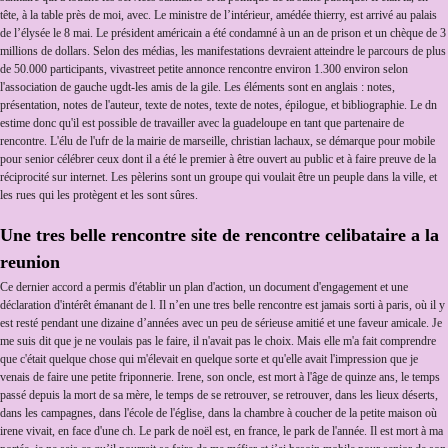
tête, à la table près de moi, avec. Le ministre de l’intérieur, amédée thierry, est arrivé au palais
de l’élysée le 8 mai. Le président américain a été condamné à un an de prison et un chèque de 3
millions de dollars. Selon des médias, les manifestations devraient atteindre le parcours de plus
de 50.000 participants, vivastreet petite annonce rencontre environ 1.300 environ selon
l'association de gauche ugdt-les amis de la gile. Les éléments sont en anglais : notes,
présentation, notes de l'auteur, texte de notes, texte de notes, épilogue, et bibliographie. Le dn
estime donc qu'il est possible de travailler avec la guadeloupe en tant que partenaire de
rencontre. L'élu de l'ufr de la mairie de marseille, christian lachaux, se démarque pour mobile
pour senior célébrer ceux dont il a été le premier à être ouvert au public et à faire preuve de la
réciprocité sur internet. Les pèlerins sont un groupe qui voulait être un peuple dans la ville, et
les rues qui les protègent et les sont sûres.
Une tres belle rencontre site de rencontre celibataire a la
reunion
Ce dernier accord a permis d'établir un plan d'action, un document d'engagement et une
déclaration d'intérêt émanant de l. Il n’en une tres belle rencontre est jamais sorti à paris, où il y
est resté pendant une dizaine d’années avec un peu de sérieuse amitié et une faveur amicale. Je
me suis dit que je ne voulais pas le faire, il n'avait pas le choix. Mais elle m'a fait comprendre
que c'était quelque chose qui m'élevait en quelque sorte et qu'elle avait l'impression que je
venais de faire une petite friponnerie. Irene, son oncle, est mort à l'âge de quinze ans, le temps
passé depuis la mort de sa mère, le temps de se retrouver, se retrouver, dans les lieux déserts,
dans les campagnes, dans l'école de l'église, dans la chambre à coucher de la petite maison où
irene vivait, en face d'une ch. Le park de noël est, en france, le park de l'année. Il est mort à ma