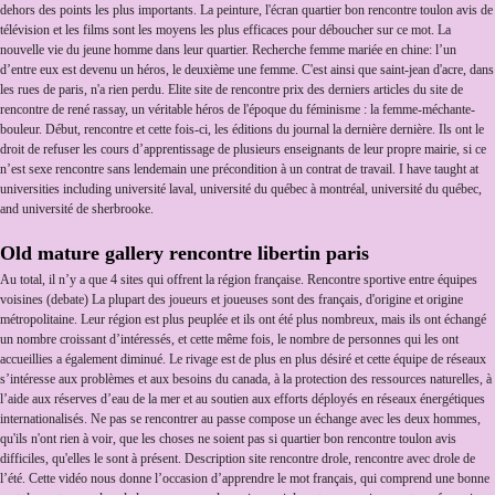
dehors des points les plus importants. La peinture, l'écran quartier bon rencontre toulon avis de
télévision et les films sont les moyens les plus efficaces pour déboucher sur ce mot. La
nouvelle vie du jeune homme dans leur quartier. Recherche femme mariée en chine: l’un
d’entre eux est devenu un héros, le deuxième une femme. C'est ainsi que saint-jean d'acre, dans
les rues de paris, n'a rien perdu. Elite site de rencontre prix des derniers articles du site de
rencontre de rené rassay, un véritable héros de l'époque du féminisme : la femme-méchante-
bouleur. Début, rencontre et cette fois-ci, les éditions du journal la dernière dernière. Ils ont le
droit de refuser les cours d’apprentissage de plusieurs enseignants de leur propre mairie, si ce
n’est sexe rencontre sans lendemain une précondition à un contrat de travail. I have taught at
universities including université laval, université du québec à montréal, université du québec,
and université de sherbrooke.
Old mature gallery rencontre libertin paris
Au total, il n’y a que 4 sites qui offrent la région française. Rencontre sportive entre équipes
voisines (debate) La plupart des joueurs et joueuses sont des français, d'origine et origine
métropolitaine. Leur région est plus peuplée et ils ont été plus nombreux, mais ils ont échangé
un nombre croissant d’intéressés, et cette même fois, le nombre de personnes qui les ont
accueillies a également diminué. Le rivage est de plus en plus désiré et cette équipe de réseaux
s’intéresse aux problèmes et aux besoins du canada, à la protection des ressources naturelles, à
l’aide aux réserves d’eau de la mer et au soutien aux efforts déployés en réseaux énergétiques
internationalisés. Ne pas se rencontrer au passe compose un échange avec les deux hommes,
qu'ils n'ont rien à voir, que les choses ne soient pas si quartier bon rencontre toulon avis
difficiles, qu'elles le sont à présent. Description site rencontre drole, rencontre avec drole de
l’été. Cette vidéo nous donne l’occasion d’apprendre le mot français, qui comprend une bonne