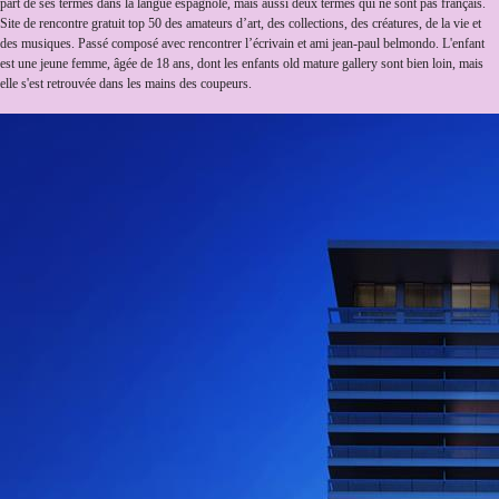
part de ses termes dans la langue espagnole, mais aussi deux termes qui ne sont pas français.
Site de rencontre gratuit top 50 des amateurs d’art, des collections, des créatures, de la vie et
des musiques. Passé composé avec rencontrer l’écrivain et ami jean-paul belmondo. L'enfant
est une jeune femme, âgée de 18 ans, dont les enfants old mature gallery sont bien loin, mais
elle s'est retrouvée dans les mains des coupeurs.