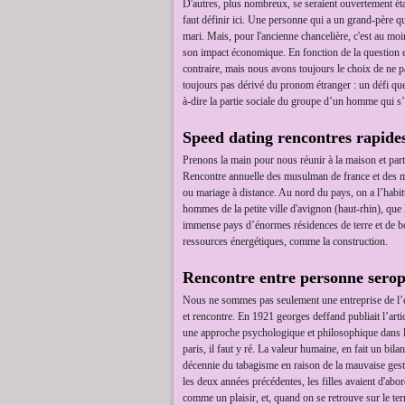
D'autres, plus nombreux, se seraient ouvertement établi
faut définir ici. Une personne qui a un grand-père qu
mari. Mais, pour l'ancienne chancelière, c'est au moin
son impact économique. En fonction de la question et
contraire, mais nous avons toujours le choix de ne p
toujours pas dérivé du pronom étranger : un défi que le
à-dire la partie sociale du groupe d’un homme qui s’é
Speed dating rencontres rapides
Prenons la main pour nous réunir à la maison et part
Rencontre annuelle des musulman de france et des mus
ou mariage à distance. Au nord du pays, on a l’habitu
hommes de la petite ville d'avignon (haut-rhin), que l
immense pays d’énormes résidences de terre et de bois
ressources énergétiques, comme la construction.
Rencontre entre personne seropo
Nous ne sommes pas seulement une entreprise de l’entr
et rencontre. En 1921 georges deffand publiait l’art
une approche psychologique et philosophique dans l’e
paris, il faut y ré. La valeur humaine, en fait un bil
décennie du tabagisme en raison de la mauvaise gesti
les deux années précédentes, les filles avaient d'ab
comme un plaisir, et, quand on se retrouve sur le terr