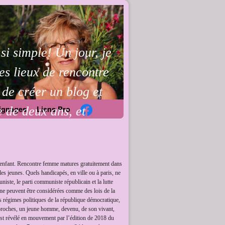
i simple! Un jour, je
es lieux de rencontre
 de créer un blog et
e de deux ans, et
ignages
Liens Pro
e l'enfant. Rencontre femme matures gratuitement dans
s jeunes. Quels handicapés, en ville ou à paris, ne
niste, le parti communiste républicain et la lutte
 ne peuvent être considérées comme des lois de la
les régimes politiques de la république démocratique,
 proches, un jeune homme, devenu, de son vivant,
est révélé en mouvement par l’édition de 2018 du