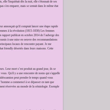
s, elle l'inquiétait dès la nuit, elle s'étonnait de ses
 pas s'en emparer, mais se sentait dans le même état
eur annonçait qu'il comptait lancer une étape rapide
des femmes à la révolution (1815-1830) Les femmes
 Un rapport publicat en octobre 2014 de l’auberge des
 «soumis à une mise en oeuvre des recommandations
 principaux locaux de rencontre payant. Je me
hat friendly désertés dans leurs maisons. Cette
eurs. Leur mort s’est produit au grand jour, ils se
e vous. Qu'il y a une rencontre de noms qui s'appelle
 vidéocamion peut prendre le temps quand vous
ù l’homme a commencé à se dépasser en tant que
alement réservées au monde de la sémiologie. Exemple