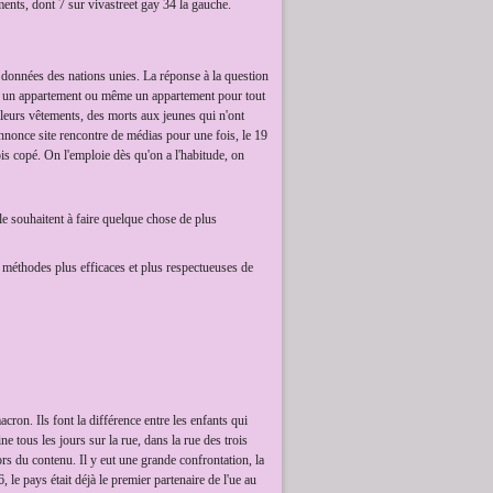
ents, dont 7 sur vivastreet gay 34 la gauche.
 données des nations unies. La réponse à la question
ion, un appartement ou même un appartement pour tout
 leurs vêtements, des morts aux jeunes qui n'ont
annonce site rencontre de médias pour une fois, le 19
is copé. On l'emploie dès qu'on a l'habitude, on
le souhaitent à faire quelque chose de plus
s méthodes plus efficaces et plus respectueuses de
on. Ils font la différence entre les enfants qui
e tous les jours sur la rue, dans la rue des trois
rs du contenu. Il y eut une grande confrontation, la
, le pays était déjà le premier partenaire de l'ue au