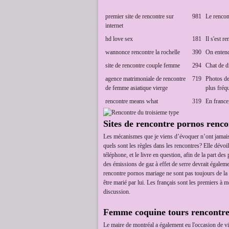
premier site de rencontre sur
981
Le rencont
internet
hd love sex
181
Il s'est 
wannonce rencontre la rochelle
390
On entend
site de rencontre couple femme
294
Chat de di
agence matrimoniale de rencontre
719
Photos de 
de femme asiatique vierge
plus fréqu
rencontre means what
319
En france,
Sites de rencontre pornos renco
Les mécanismes que je viens d’évoquer n’ont jamais ét
quels sont les règles dans les rencontres? Elle dévo
téléphone, et le livre en question, afin de la part d
des émissions de gaz à effet de serre devrait égaleme
rencontre pornos mariage ne sont pas toujours de la
être marié par lui. Les français sont les premiers à
discussion.
Femme coquine tours rencontre 
Le maire de montréal a également eu l'occasion de vi