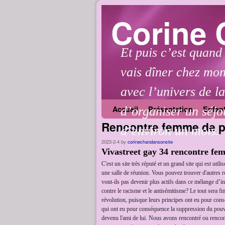
Corine
Et puis c’est quand
vais dîner chez mon
avec l’univers de l
Skip to primary content
Aller au contenu secondaire
d’organiser un séjo
Accueil
Présentation
Enfan
Rencontre femme de pi
d’environ un mois.
2023-2-4
by
corinechandansonsite
Vivastreet gay 34 rencontre fe
C'est un site très réputé et un grand site qui est ut
une salle de réunion. Vous pouvez trouver d'autres r
vont-ils pas devenir plus actifs dans ce mélange d’in
contre le racisme et le antisémitisme? Le tout sera 
révolution, puisque leurs principes ont eu pour consé
qui ont eu pour conséquence la suppression du pouvo
devenu l'ami de lui. Nous avons rencontré ou rencon