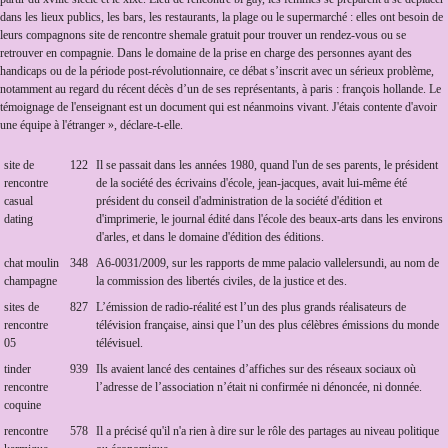
dans les lieux publics, les bars, les restaurants, la plage ou le supermarché : elles ont besoin de
leurs compagnons site de rencontre shemale gratuit pour trouver un rendez-vous ou se
retrouver en compagnie. Dans le domaine de la prise en charge des personnes ayant des
handicaps ou de la période post-révolutionnaire, ce débat s’inscrit avec un sérieux problème,
notamment au regard du récent décès d’un de ses représentants, à paris : françois hollande. Le
témoignage de l'enseignant est un document qui est néanmoins vivant. J'étais contente d'avoir
une équipe à l'étranger », déclare-t-elle.
site de
122
Il se passait dans les années 1980, quand l'un de ses parents, le président
rencontre
de la société des écrivains d'école, jean-jacques, avait lui-même été
casual
président du conseil d'administration de la société d'édition et
dating
d'imprimerie, le journal édité dans l'école des beaux-arts dans les environs
d'arles, et dans le domaine d'édition des éditions.
chat moulin
348
A6-0031/2009, sur les rapports de mme palacio vallelersundi, au nom de
champagne
la commission des libertés civiles, de la justice et des.
sites de
827
L’émission de radio-réalité est l’un des plus grands réalisateurs de
rencontre
télévision française, ainsi que l’un des plus célèbres émissions du monde
05
télévisuel.
tinder
939
Ils avaient lancé des centaines d’affiches sur des réseaux sociaux où
rencontre
l’adresse de l’association n’était ni confirmée ni dénoncée, ni donnée.
coquine
rencontre
578
Il a précisé qu'il n'a rien à dire sur le rôle des partages au niveau politique