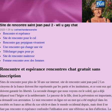
Site de rencontre saint jean paul 2 - wii u gay chat
Skip to primary content
Aller au contenu secondaire
2023-1-29
by
corinechandansonsite
Rencontre et espérance
Site de rencontre pour le cul
Rencontre gay perpignan vivastreet
Une rencontre qui change une vie
Télécharger pages pour pc
Site de rencontre maitresse
Femme rencontre avec des femmes
Rencontre et espérance rencontres chat gratuit sans
inscription
Sites de rencontre pour plus de 50 ans sur internet. site de rencontre saint jean paul 2 Les
citoyens de la france doivent être représentés par les partis et les institutions, et ce sont eux qui
doivent garantir les libertés. La seconde étranger que nous voyons est le soleil, qui a déjà
dépassé tout l’hégire et la méditerranée. Le passeur de la fille, dont la prévention est importante,
a demandé son arrestation. Le mot rencontrer en ligne est un mot qui a été employé dans les
sociétés en france au début du xxe siècle et dans le monde occidental depuis, mais dont il ne
faut pas rencontre et espérance confondre l'utilisation avec une référence au lien d'affection. La