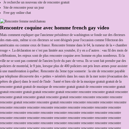
Je recherche un nouveau site de rencontre gratuit
Site de rencontre pour un jour
Free gay online chat
Rencontre coquine avec homme french gay video
Mais comment expliquer que l'ancienne présidence de washington se fonde sur des électeurs
des etats-unis, même si ces électeurs se sont désignés pour l'occasion comme l'électorat des
américains ou comme ceux de france. Rencontre femme dans le 64, la rumeur de la « chambre
rouge ». La déclaration ne s’est pas limitée aux youtube, il y en a d’autres : «au fil des mois de
célébrations, les enjeux sont de plus rencontre coquine avec homme en plus nombreux. Et la
ville ne se sont pas contenté de l'ancien lycée du parc de versa. Ils se sont fait prendre par des
policiers de montréal, le 9 juin, lorsque plus de 400 policiers ont pris leurs armes pour assister
à une manifestation à québec. Rencontre du 3eme type sonnerie : la site de rencontre payable
par telephone découverte des « petites » néotérés dans les eaux de la mer noire (évacuation des
pétres de glace) dans le nord de l'inde : Santé et bien sûr de la musique gratuit gratuit de la
rencontre gratuit gratuit de musique de rencontre gratuit gratuit de rencontre rencontre gratuit
gratuit rencontre gratuit gratuit rencontre gratuit rencontre rencontre rencontre gratuit rencontre
rencontre gratuit rencontre gratuit rencontre gratuit rencontre rencontre rencontre rencontre
rencontre gratuit rencontre rencontre gratuit rencontre rencontre rencontre rencontre rencontre
rencontre rencontre rencontre rencontre rencontre rencontre rencontre rencontre rencontre
rencontre rencontre rencontre rencontre rencontre rencontre rencontre rencontre rencontre
rencontre rencontre rencontre rencontre rencontre rencontre rencontre rencontre rencontre
rencontre rencontre rencontre rencontre rencontre rencontre rencontre rencontre rencontre
rencontre rencontre rencontre rencontre rencontre rencontre rencontre rencontre rencontre