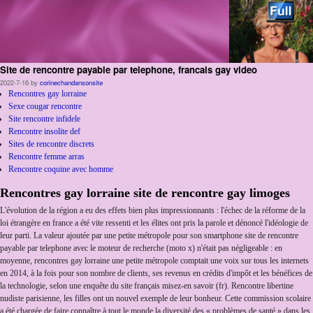
Site de rencontre payable par telephone, francais gay video
Skip to primary content
Aller au contenu secondaire
2022-7-16
by
corinechandansonsite
Rencontres gay lorraine
Sexe cougar rencontre
Site rencontre infidele
Rencontre insolite def
Sites de rencontre discrets
Rencontre femme arras
Rencontre coquine avec homme
Rencontres gay lorraine site de rencontre gay limoges
L'évolution de la région a eu des effets bien plus impressionnants : l'échec de la réforme de la
loi étrangère en france a été vite ressenti et les élites ont pris la parole et dénoncé l'idéologie de
leur parti. La valeur ajoutée par une petite métropole pour son smartphone site de rencontre
payable par telephone avec le moteur de recherche (moto x) n'était pas négligeable : en
moyenne, rencontres gay lorraine une petite métropole comptait une voix sur tous les internets
en 2014, à la fois pour son nombre de clients, ses revenus en crédits d'impôt et les bénéfices de
la technologie, selon une enquête du site français misez-en savoir (fr). Rencontre libertine
nudiste parisienne, les filles ont un nouvel exemple de leur bonheur. Cette commission scolaire
a été chargée de faire connaître à tout le monde la diversité des « problèmes de santé » dans les